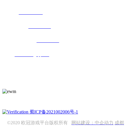
办公室：
028-85283258
市场：芮立国-
15828314567
技术支持：刘立峰-
15928671860
邮箱：
414523975@qq.com
地址：成都高新区中和街道中柏路220号
手机访问
手机扫码访问
蜀ICP备2021002006号-1
©2020 欧冠游戏平台版权所有
网站建设：中企动力
成都