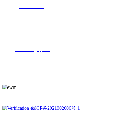
办公室：
028-85283258
市场：芮立国-
15828314567
技术支持：刘立峰-
15928671860
邮箱：
414523975@qq.com
地址：成都高新区中和街道中柏路220号
手机访问
蜀ICP备2021002006号-1